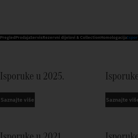
Pregled
Prodaja
Servis
Rezervni dijelovi & Collection
Homologacija
Ispor
Isporuke u 2025.
Isporuke
Saznajte više
Saznajte viš
Isporuke u 2021.
Isporuke