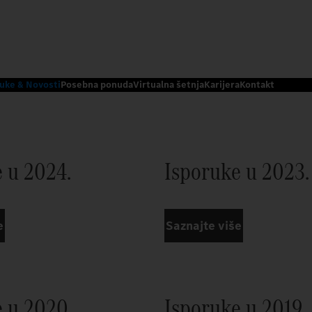
uke & Novosti
Posebna ponuda
Virtualna šetnja
Karijera
Kontakt
 u 2024.
Isporuke u 2023.
e
Saznajte više
 u 2020.
Isporuke u 2019.