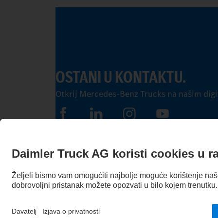
OSTANI U KONTAKTU.
Otkrij Mercedes-Benz Trucks na našim digi