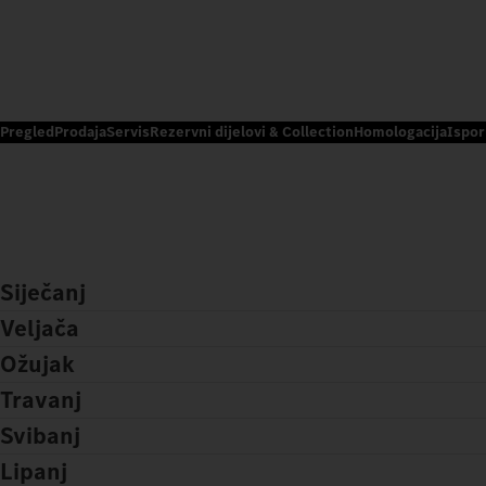
Pregled
Prodaja
Servis
Rezervni dijelovi & Collection
Homologacija
Ispor
Siječanj
Veljača
Ožujak
Travanj
Svibanj
Lipanj