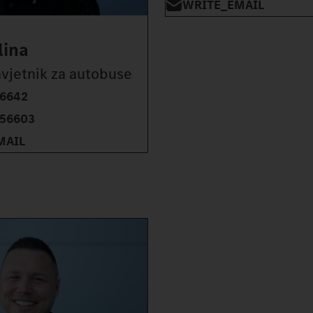
WRITE_EMAIL
lina
avjetnik za autobuse
6642
56603
MAIL