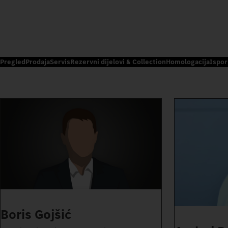
Pregled
Prodaja
Servis
Rezervni dijelovi & Collection
Homologacija
Ispor
Boris Gojšić