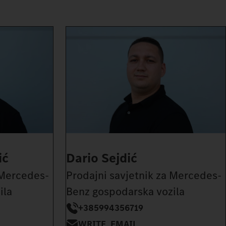
ić
Dario Sejdić
 Mercedes-
Prodajni savjetnik za Mercedes-
ila
Benz gospodarska vozila
+385994356719
WRITE_EMAIL