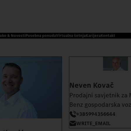
uke & Novosti
Posebna ponuda
Virtualna šetnja
Karijera
Kontakt
Neven Kovač
Prodajni savjetnik za
Benz gospodarska voz
+385994356644
WRITE_EMAIL