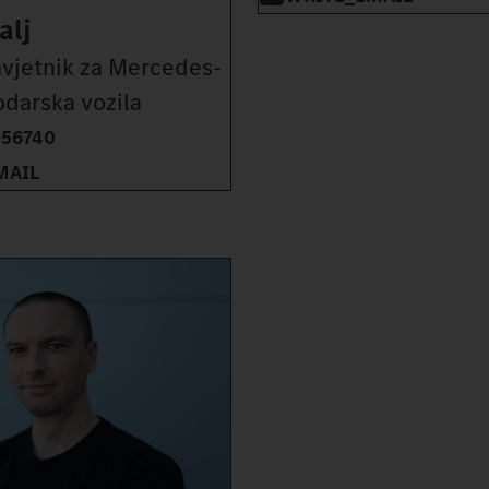
alj
avjetnik za Mercedes-
darska vozila
356740
MAIL