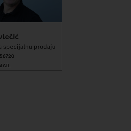
vlečić
a specijalnu prodaju
56720
MAIL