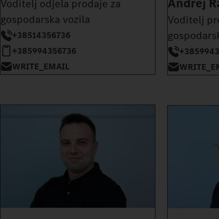
Andrej R
Voditelj odjela prodaje za
gospodarska vozila
Voditelj pr
gospodarsk
+38514356736
+385994356736
+385994
WRITE_EMAIL
WRITE_E