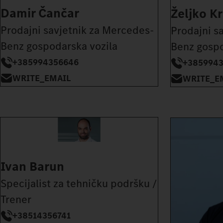
Damir Čančar
Željko Kr
Prodajni savjetnik za Mercedes-
Prodajni s
Benz gospodarska vozila
Benz gospo
+385994356646
+385994
WRITE_EMAIL
WRITE_E
Ivan Barun
Specijalist za tehničku podršku /
Trener
+38514356741