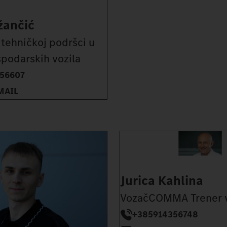
žančić
 tehničkoj podršci u
spodarskih vozila
56607
MAIL
Jurica Kahlina
VozačCOMMA Trener 
+385914356748