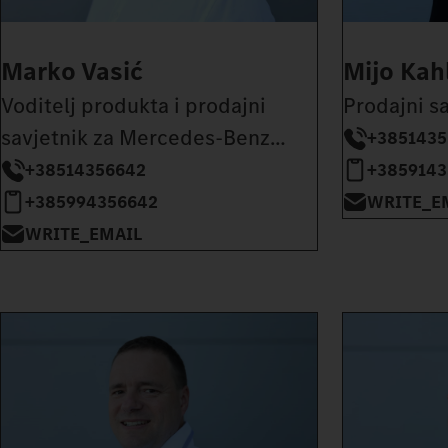
Marko Vasić
Mijo Kah
Voditelj produkta i prodajni
Prodajni s
savjetnik za Mercedes-Benz
+3851435
autobuse
+38514356642
+3859143
+385994356642
WRITE_E
WRITE_EMAIL