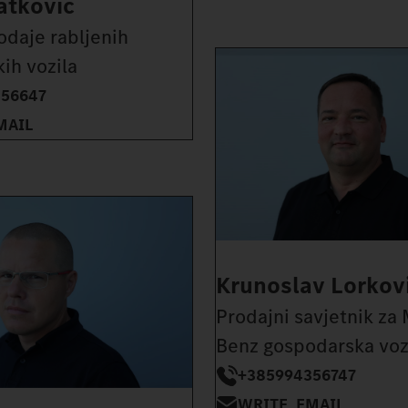
atković
odaje rabljenih
ih vozila
356647
MAIL
Krunoslav Lorkov
Prodajni savjetnik za
Benz gospodarska voz
+385994356747
WRITE_EMAIL