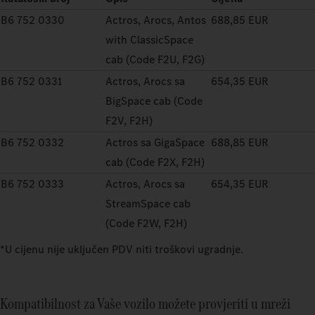
B6 752 0330
Actros, Arocs, Antos
688,85 EUR
with ClassicSpace
cab (Code F2U, F2G)
B6 752 0331
Actros, Arocs sa
654,35 EUR
BigSpace cab (Code
F2V, F2H)
B6 752 0332
Actros sa GigaSpace
688,85 EUR
cab (Code F2X, F2H)
B6 752 0333
Actros, Arocs sa
654,35 EUR
StreamSpace cab
(Code F2W, F2H)
*U cijenu nije uključen PDV niti troškovi ugradnje.
Kompatibilnost za Vaše vozilo možete provjeriti u mreži