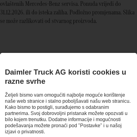
ovlaštenih Mercedes-Benz servisa. Ponuda vrijedi do
31.12.2026. ili do isteka zaliha. Podložno promjenama. Slika
se može razlikovati od stvarnog proizvoda.
OSTANI U KONTAKTU.
Otkrij Mercedes-Benz Trucks na našim digitalnim kanalima.